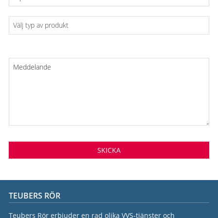
Välj
typ
av
produkt
Meddelande
TEUBERS RÖR
Teubers Rör erbjuder en rad olika VVS-tjänster och