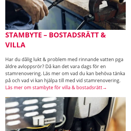
STAMBYTE – BOSTADSRÄTT &
VILLA
Har du dålig lukt & problem med rinnande vatten pga
äldre avloppsrör? Då kan det vara dags för en
stamrenovering. Läs mer om vad du kan behöva tänka
på och vad vi kan hjälpa till med vid stamrenovering.
Läs mer om stambyte för villa & bostadsrätt→