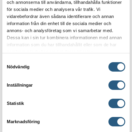
och annonserna till användarna, tillhandahålla funktioner
för sociala medier och analysera vår trafik. Vi
vidarebefordrar även sådana identifierare och annan
information från din enhet till de sociala medier och
annons- och analysföretag som vi samarbetar med.
Dessa kan i sin tur kombinera informationen med annan
information som du har tillhandahållit eller som de har
samlat in när du har använt deras tjänster.
Samtyckesval
Nödvändig
Inställningar
INSTALLERA VATTENBUREN
GOLVVÄRME SJÄLV?
Statistik
Vattenburen golvvärme kan du om du vill själv
förbereda för och lägga ut, men låt sedan en
Marknadsföring
certifierad rörmokare ansluta och trycktesta ditt