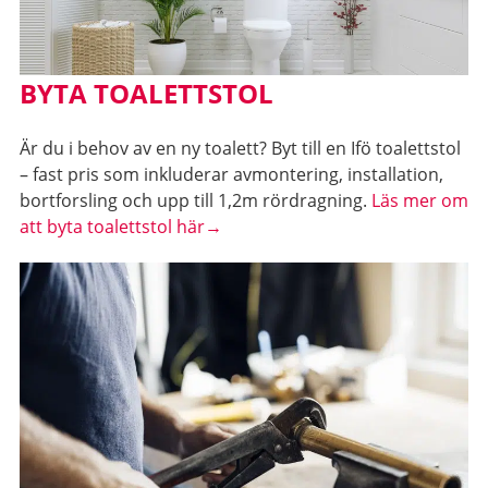
BYTA TOALETTSTOL
Är du i behov av en ny toalett? Byt till en Ifö toalettstol
– fast pris som inkluderar avmontering, installation,
bortforsling och upp till 1,2m rördragning.
Läs mer om
att byta toalettstol här→