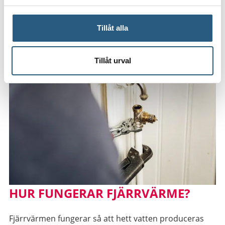
golvvärmesystem. Här hittar du tips till när du
installerar vattenburen golvvärme.
Läs mer om
Tillåt alla
installation av golvvärme→
Tillåt urval
HUR FUNGERAR FJÄRRVÄRME?
Fjärrvärmen fungerar så att hett vatten produceras