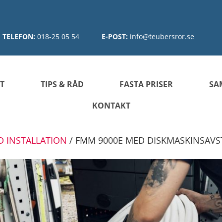
TELEFON:
018-25 05 54
E-POST:
info@teubersror.se
T
TIPS & RÅD
FASTA PRISER
SA
KONTAKT
D INSTALLATION
/
FMM 9000E MED DISKMASKINSAV