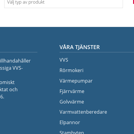
av
produkt
VÅRA TJÄNSTER
VVS
illhandahåller
ssiga VVS-
Rörmokeri
Värmepumpar
nomiskt
iktat och
Fjärrvärme
6.
Golvvärme
Varmvattenberedare
Elpannor
Stambyten