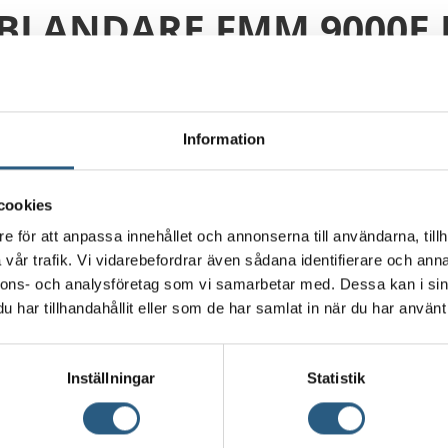
SBLANDARE FMM 9000E
ÄNGNING
Information
skmaskinsavstängning.
cookies
 effektiv och hållbar
e för att anpassa innehållet och annonserna till användarna, tillh
n minska slöseriet på
vår trafik. Vi vidarebefordrar även sådana identifierare och anna
från FMM med
nnons- och analysföretag som vi samarbetar med. Dessa kan i sin
e som håller länge.
har tillhandahållit eller som de har samlat in när du har använt 
Inställningar
Statistik