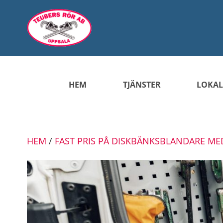
HEM
TJÄNSTER
LOKAL
HEM
/
FAST PRIS PÅ DISKBÄNKSBLANDARE ME