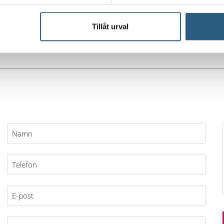
TJÄNSTEN VIA MAIL
Tillåt urval
Namn
Telefon
E-
post
Välj
typ