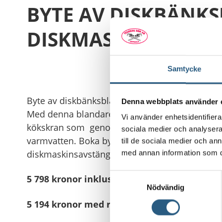
BYTE AV DISKBÄNK
DISKMASKINSAVST
Samtycke
Byte av diskbänksblandare FMM 9000E med di
Denna webbplats använder 
Med denna blandare från FM Mattsson får du en
Vi använder enhetsidentifierar
kökskran som genom sin kallstartsfunktion ka
sociala medier och analysera 
varmvatten. Boka byte av diskbänksblandare 
till de sociala medier och a
diskmaskinsavstängning för en robust blandar
med annan information som du 
Samtyckesval
5 798 kronor inklusive moms
Nödvändig
5 194 kronor med rotavdrag